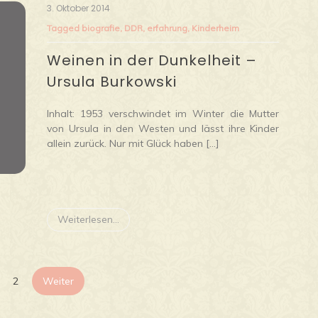
3. Oktober 2014
Tagged
biografie
,
DDR
,
erfahrung
,
Kinderheim
Weinen in der Dunkelheit –
Ursula Burkowski
Inhalt: 1953 verschwindet im Winter die Mutter
von Ursula in den Westen und lässt ihre Kinder
allein zurück. Nur mit Glück haben […]
Weiterlesen...
Seitennummerierung
2
Weiter
der