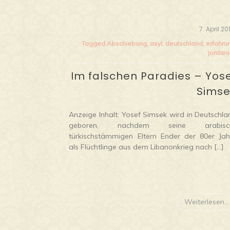
7. April 20
Tagged
Abschiebung
,
asyl
,
deutschland
,
erfahru
jordan
Im falschen Paradies – Yos
Sims
Anzeige Inhalt: Yosef Simsek wird in Deutschla
geboren, nachdem seine arabisc
türkischstämmigen Eltern Ender der 80er Jah
als Flüchtlinge aus dem Libanonkrieg nach […]
Weiterlesen...