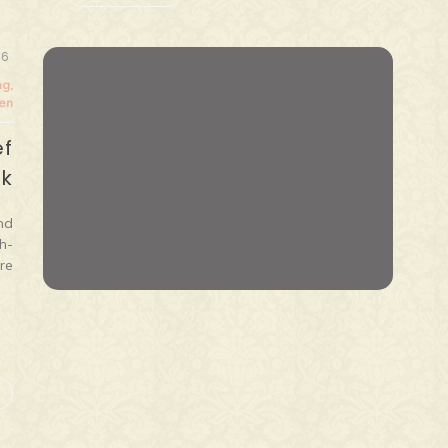
16
ng
,
ien
ef
ek
nd
h-
re