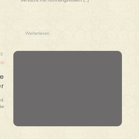
Weiterlesen...
22
tät
ke
r
d,
die