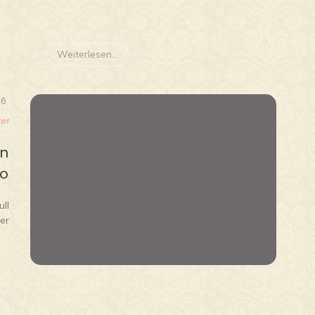
Weiterlesen...
16
ter
en
o
ull
er