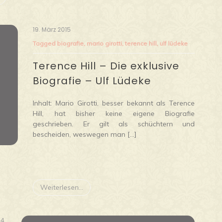
19. März 2015
Tagged
biografie
,
mario girotti
,
terence hill
,
ulf lüdeke
Terence Hill – Die exklusive
Biografie – Ulf Lüdeke
Inhalt: Mario Girotti, besser bekannt als Terence
Hill, hat bisher keine eigene Biografie
geschrieben. Er gilt als schüchtern und
bescheiden, weswegen man […]
Weiterlesen...
14