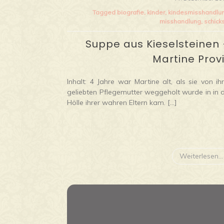
Tagged
biografie
,
kinder
,
kindesmisshandlu
misshandlung
,
schick
Suppe aus Kieselsteinen
Martine Prov
Inhalt: 4 Jahre war Martine alt, als sie von ih
geliebten Pflegemutter weggeholt wurde in in d
Hölle ihrer wahren Eltern kam. […]
Weiterlesen...