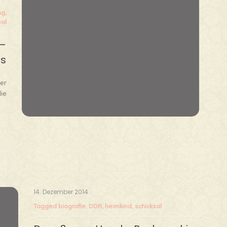
ng
,
sal
 –
is
rer
ie
14. Dezember 2014
Tagged
biografie
,
DDR
,
heimkind
,
schicksal