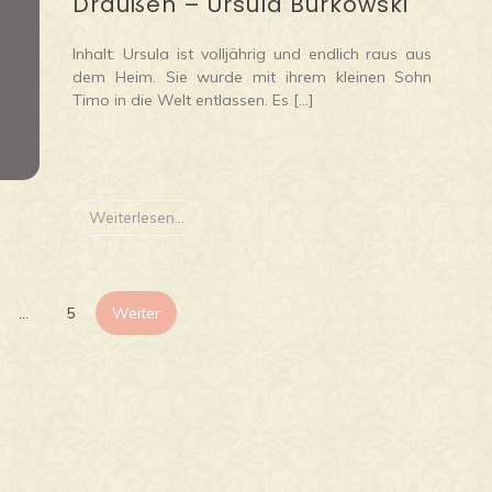
Draußen – Ursula Burkowski
Inhalt: Ursula ist volljährig und endlich raus aus
dem Heim. Sie wurde mit ihrem kleinen Sohn
Timo in die Welt entlassen. Es […]
Weiterlesen...
Seitennummerierung
…
5
Weiter
der
Beiträge