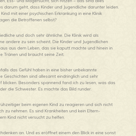
, Ess- und Magersucht, sich Ritzen – das sind alles
s darum geht, dass Kinder und Jugendliche darunter leiden.
Kind mit einer psychischen Erkrankung in eine Klinik
gen die Betroffenen selbst?
dliche und doch sehr ähnliche. Die Klinik wird als
eine andere zu sein scheint. Die Kinder und Jugendlichen
. Raus aus dem Leben, das sie kaputt machte und hinein in
le Tränen und braucht seine Zeit.
nfalls das Gefühl haben in eine bisher unbekannte
e Geschichten sind allesamt eindringlich und sehr
ief blicken. Besonders spannend fand ich zu lesen, was das
 oder die Schwester. Es machte das Bild runder.
rühzeitiger beim eigenen Kind zu reagieren und sich nicht
ch zu nehmen. Es sind Krankheiten und kein Eltern-
m Kind nicht versucht zu helfen.
hdenken an. Und es eröffnet einem den Blick in eine sonst