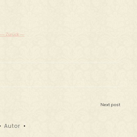
— Zurück —
n
Next post
Autor