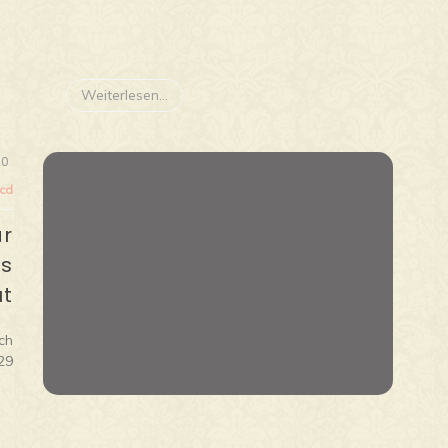
Weiterlesen...
20
 cd
är
as
ut
ch
29