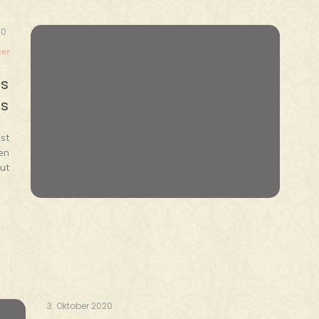
20
er
es
rs
st
en
ut
3. Oktober 2020