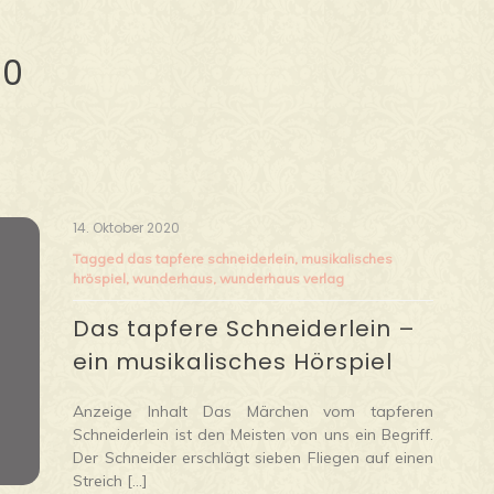
20
14. Oktober 2020
Tagged
das tapfere schneiderlein
,
musikalisches
hröspiel
,
wunderhaus
,
wunderhaus verlag
Das tapfere Schneiderlein –
ein musikalisches Hörspiel
Anzeige Inhalt Das Märchen vom tapferen
Schneiderlein ist den Meisten von uns ein Begriff.
Der Schneider erschlägt sieben Fliegen auf einen
Streich […]