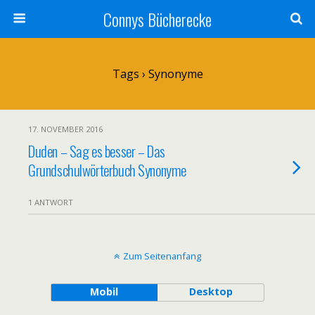
Connys Bücherecke
Tags › Synonyme
17. NOVEMBER 2016
Duden – Sag es besser – Das
Grundschulwörterbuch Synonyme
1 ANTWORT
Zum Seitenanfang
Mobil
Desktop