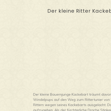
Der kleine Ritter Kackeb
Der kleine Bauernjunge Kackebart träumt davon, 
Windelpups auf den Weg zum Rittertunier von 
Rittern wegen seines Kackebarts ausgelacht. Do
aufzugeben. Als der fürchterliche Drache Stinke